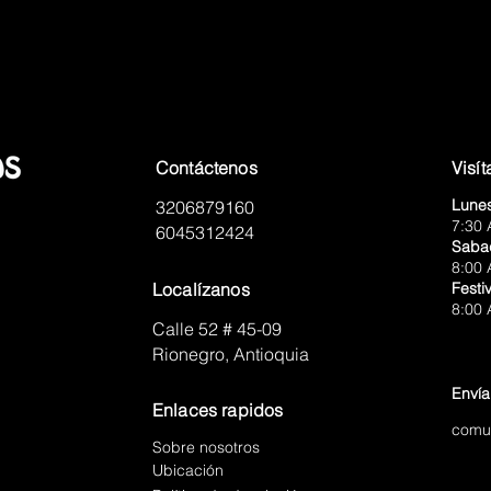
Contáctenos
Visí
Lunes
3206879160
7:30 
6045312424
Saba
8:00 
Localízanos
Festi
8:00 
Calle 52 # 45-09
Rionegro, Antioquia
Enví
Enlaces
rapidos
comu
Sobre nosotros
Ubicación