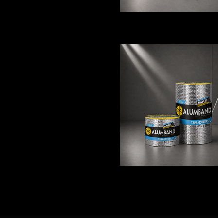
Manto: Granulado, Asfáltico, Co
ALUMBAD