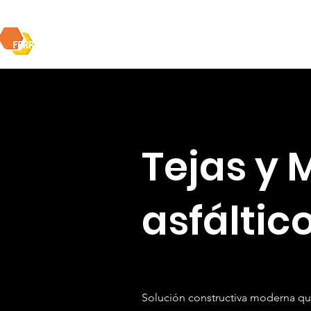
Portafolio
Tejas y 
asfáltic
Solución constructiva moderna qu